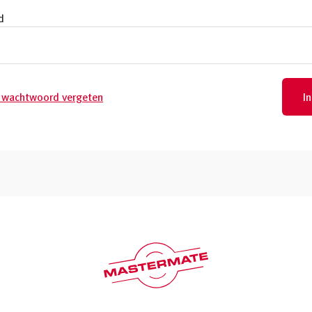
d
n wachtwoord vergeten
I